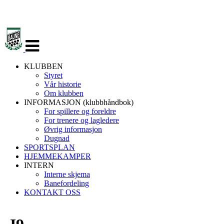
Veksle
navigasjon
KLUBBEN
Styret
Vår historie
Om klubben
INFORMASJON (klubbhåndbok)
For spillere og foreldre
For trenere og lagledere
Øvrig informasjon
Dugnad
SPORTSPLAN
HJEMMEKAMPER
INTERN
Interne skjema
Banefordeling
KONTAKT OSS