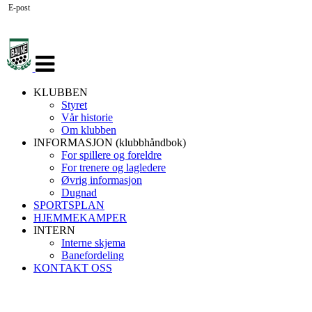
E-post
Veksle
navigasjon
KLUBBEN
Styret
Vår historie
Om klubben
INFORMASJON (klubbhåndbok)
For spillere og foreldre
For trenere og lagledere
Øvrig informasjon
Dugnad
SPORTSPLAN
HJEMMEKAMPER
INTERN
Interne skjema
Banefordeling
KONTAKT OSS