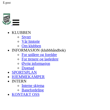
E-post
Veksle
navigasjon
KLUBBEN
Styret
Vår historie
Om klubben
INFORMASJON (klubbhåndbok)
For spillere og foreldre
For trenere og lagledere
Øvrig informasjon
Dugnad
SPORTSPLAN
HJEMMEKAMPER
INTERN
Interne skjema
Banefordeling
KONTAKT OSS