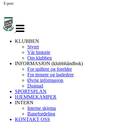
E-post
Veksle
navigasjon
KLUBBEN
Styret
Vår historie
Om klubben
INFORMASJON (klubbhåndbok)
For spillere og foreldre
For trenere og lagledere
Øvrig informasjon
Dugnad
SPORTSPLAN
HJEMMEKAMPER
INTERN
Interne skjema
Banefordeling
KONTAKT OSS