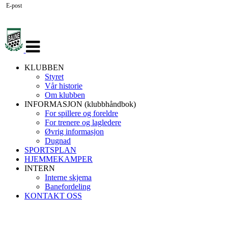
E-post
Veksle
navigasjon
KLUBBEN
Styret
Vår historie
Om klubben
INFORMASJON (klubbhåndbok)
For spillere og foreldre
For trenere og lagledere
Øvrig informasjon
Dugnad
SPORTSPLAN
HJEMMEKAMPER
INTERN
Interne skjema
Banefordeling
KONTAKT OSS