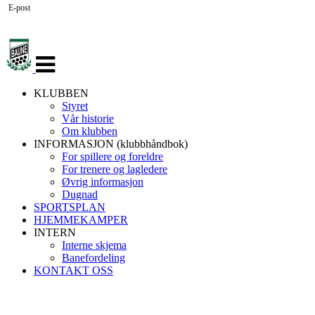
E-post
Veksle
navigasjon
KLUBBEN
Styret
Vår historie
Om klubben
INFORMASJON (klubbhåndbok)
For spillere og foreldre
For trenere og lagledere
Øvrig informasjon
Dugnad
SPORTSPLAN
HJEMMEKAMPER
INTERN
Interne skjema
Banefordeling
KONTAKT OSS