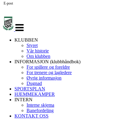
E-post
Veksle
navigasjon
KLUBBEN
Styret
Vår historie
Om klubben
INFORMASJON (klubbhåndbok)
For spillere og foreldre
For trenere og lagledere
Øvrig informasjon
Dugnad
SPORTSPLAN
HJEMMEKAMPER
INTERN
Interne skjema
Banefordeling
KONTAKT OSS