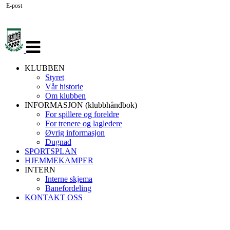
E-post
Veksle
navigasjon
KLUBBEN
Styret
Vår historie
Om klubben
INFORMASJON (klubbhåndbok)
For spillere og foreldre
For trenere og lagledere
Øvrig informasjon
Dugnad
SPORTSPLAN
HJEMMEKAMPER
INTERN
Interne skjema
Banefordeling
KONTAKT OSS