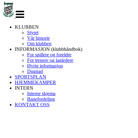
E-post
Veksle
navigasjon
KLUBBEN
Styret
Vår historie
Om klubben
INFORMASJON (klubbhåndbok)
For spillere og foreldre
For trenere og lagledere
Øvrig informasjon
Dugnad
SPORTSPLAN
HJEMMEKAMPER
INTERN
Interne skjema
Banefordeling
KONTAKT OSS