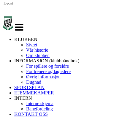
E-post
Veksle
navigasjon
KLUBBEN
Styret
Vår historie
Om klubben
INFORMASJON (klubbhåndbok)
For spillere og foreldre
For trenere og lagledere
Øvrig informasjon
Dugnad
SPORTSPLAN
HJEMMEKAMPER
INTERN
Interne skjema
Banefordeling
KONTAKT OSS