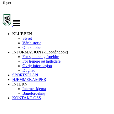
E-post
Veksle
navigasjon
KLUBBEN
Styret
Vår historie
Om klubben
INFORMASJON (klubbhåndbok)
For spillere og foreldre
For trenere og lagledere
Øvrig informasjon
Dugnad
SPORTSPLAN
HJEMMEKAMPER
INTERN
Interne skjema
Banefordeling
KONTAKT OSS