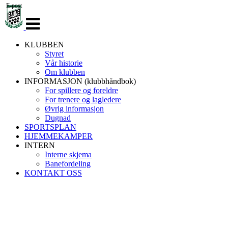
E-post
Veksle
navigasjon
KLUBBEN
Styret
Vår historie
Om klubben
INFORMASJON (klubbhåndbok)
For spillere og foreldre
For trenere og lagledere
Øvrig informasjon
Dugnad
SPORTSPLAN
HJEMMEKAMPER
INTERN
Interne skjema
Banefordeling
KONTAKT OSS