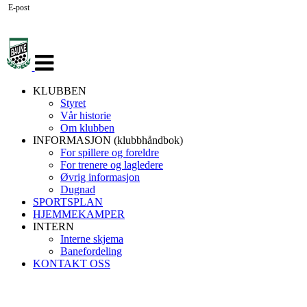
E-post
Veksle
navigasjon
KLUBBEN
Styret
Vår historie
Om klubben
INFORMASJON (klubbhåndbok)
For spillere og foreldre
For trenere og lagledere
Øvrig informasjon
Dugnad
SPORTSPLAN
HJEMMEKAMPER
INTERN
Interne skjema
Banefordeling
KONTAKT OSS