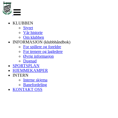
E-post
Veksle
navigasjon
KLUBBEN
Styret
Vår historie
Om klubben
INFORMASJON (klubbhåndbok)
For spillere og foreldre
For trenere og lagledere
Øvrig informasjon
Dugnad
SPORTSPLAN
HJEMMEKAMPER
INTERN
Interne skjema
Banefordeling
KONTAKT OSS