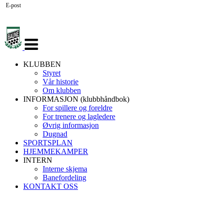
E-post
Veksle
navigasjon
KLUBBEN
Styret
Vår historie
Om klubben
INFORMASJON (klubbhåndbok)
For spillere og foreldre
For trenere og lagledere
Øvrig informasjon
Dugnad
SPORTSPLAN
HJEMMEKAMPER
INTERN
Interne skjema
Banefordeling
KONTAKT OSS