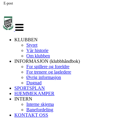
E-post
Veksle
navigasjon
KLUBBEN
Styret
Vår historie
Om klubben
INFORMASJON (klubbhåndbok)
For spillere og foreldre
For trenere og lagledere
Øvrig informasjon
Dugnad
SPORTSPLAN
HJEMMEKAMPER
INTERN
Interne skjema
Banefordeling
KONTAKT OSS