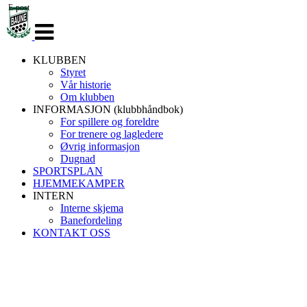
E-post
Veksle
navigasjon
KLUBBEN
Styret
Vår historie
Om klubben
INFORMASJON (klubbhåndbok)
For spillere og foreldre
For trenere og lagledere
Øvrig informasjon
Dugnad
SPORTSPLAN
HJEMMEKAMPER
INTERN
Interne skjema
Banefordeling
KONTAKT OSS