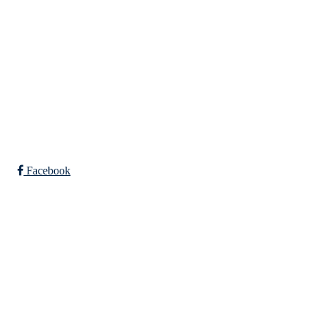
SPORTSKLUBBEN BAUNE
C/O Øyvind Grønner
Sollien 38C
5096 BERGEN
Org. nr.: 983648088
Facebook