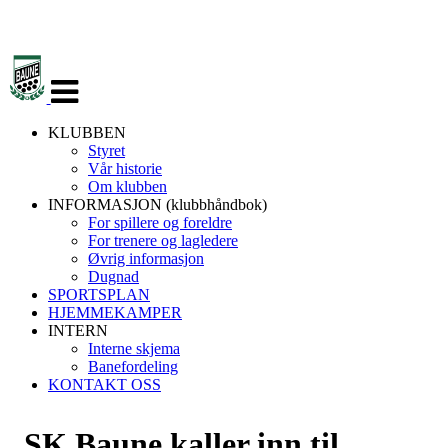
Veksle
navigasjon
KLUBBEN
Styret
Vår historie
Om klubben
INFORMASJON (klubbhåndbok)
For spillere og foreldre
For trenere og lagledere
Øvrig informasjon
Dugnad
SPORTSPLAN
HJEMMEKAMPER
INTERN
Interne skjema
Banefordeling
KONTAKT OSS
SK Baune kaller inn til