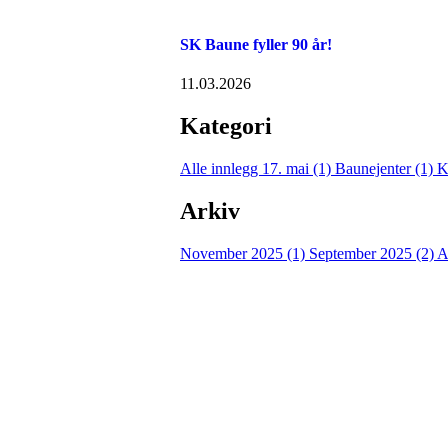
SK Baune fyller 90 år!
11.03.2026
Kategori
Alle innlegg
17. mai (1)
Baunejenter (1)
K
Arkiv
November 2025 (1)
September 2025 (2)
A
SPORTSKLUBBEN BA
C/O Øyvind Grønner