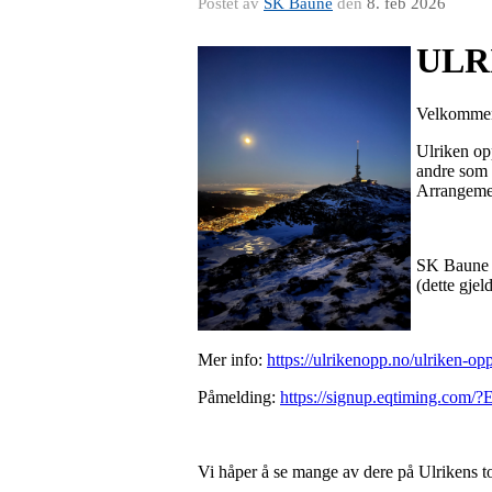
Postet av
SK Baune
den
8. feb 2026
ULRI
Velkommen 
Ulriken opp
andre som l
Arrangemen
SK Baune e
(dette gje
Mer info:
https://ulrikenopp.no/ulriken-op
Påmelding:
https://signup.eqtiming.com
Vi håper å se mange av dere på Ulrikens 