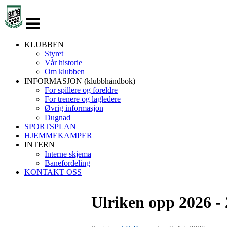
Veksle
navigasjon
KLUBBEN
Styret
Vår historie
Om klubben
INFORMASJON (klubbhåndbok)
For spillere og foreldre
For trenere og lagledere
Øvrig informasjon
Dugnad
SPORTSPLAN
HJEMMEKAMPER
INTERN
Interne skjema
Banefordeling
KONTAKT OSS
Ulriken opp 2026 -