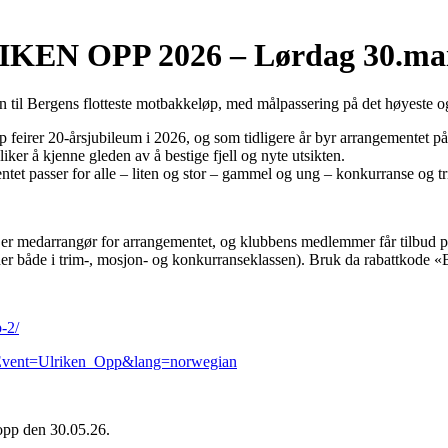
KEN OPP 2026 – Lørdag 30.ma
til Bergens flotteste motbakkeløp, med målpassering på det høyeste og
 feirer 20-årsjubileum i 2026, og som tidligere år byr arrangementet på 
iker å kjenne gleden av å bestige fjell og nyte utsikten.
tet passer for alle – liten og stor – gammel og ung – konkurranse og tr
r medarrangør for arrangementet, og klubbens medlemmer får tilbud på 
lder både i trim-, mosjon- og konkurranseklassen). Bruk da rabattkode 
p-2/
/?Event=Ulriken_Opp&lang=norwegian
topp den 30.05.26.