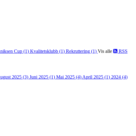
niksen Cup (1)
Kvalitetsklubb (1)
Rekruttering (1)
Vis alle
RSS
ugust 2025 (3)
Juni 2025 (1)
Mai 2025 (4)
April 2025 (1)
2024 (4)
UNE