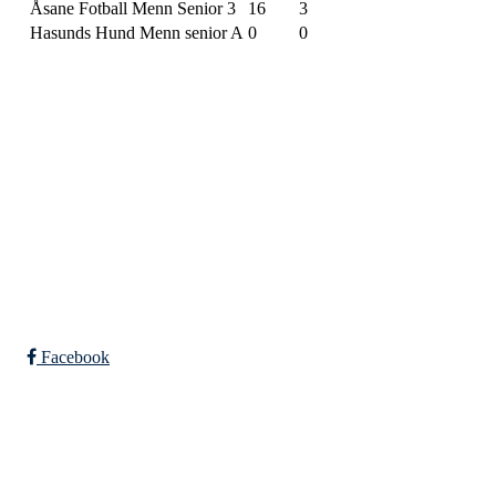
Åsane Fotball Menn Senior 3
16
3
Hasunds Hund Menn senior A
0
0
SPORTSKLUBBEN BAUNE
C/O Øyvind Grønner
Sollien 38C
5096 BERGEN
Org. nr.: 983648088
Facebook