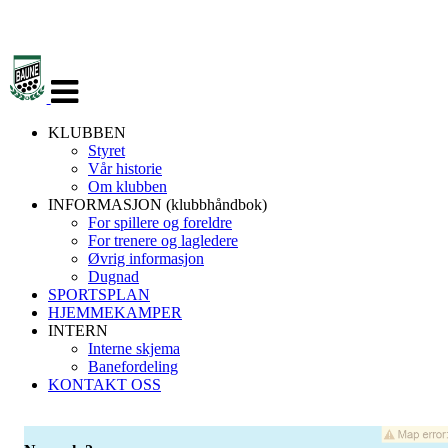
Veksle
navigasjon
KLUBBEN
Styret
Vår historie
Om klubben
INFORMASJON (klubbhåndbok)
For spillere og foreldre
For trenere og lagledere
Øvrig informasjon
Dugnad
SPORTSPLAN
HJEMMEKAMPER
INTERN
Interne skjema
Banefordeling
KONTAKT OSS