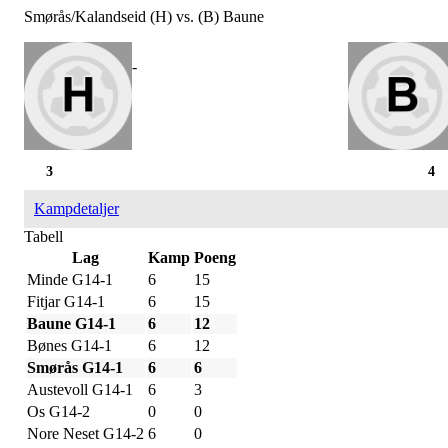
Smørås/Kalandseid (H) vs. (B) Baune
-
3
4
Kampdetaljer
Tabell
Lag
Kamp
Poeng
Minde G14-1
6
15
Fitjar G14-1
6
15
Baune G14-1
6
12
Bønes G14-1
6
12
Smørås G14-1
6
6
Austevoll G14-1
6
3
Os G14-2
0
0
Nore Neset G14-2
6
0