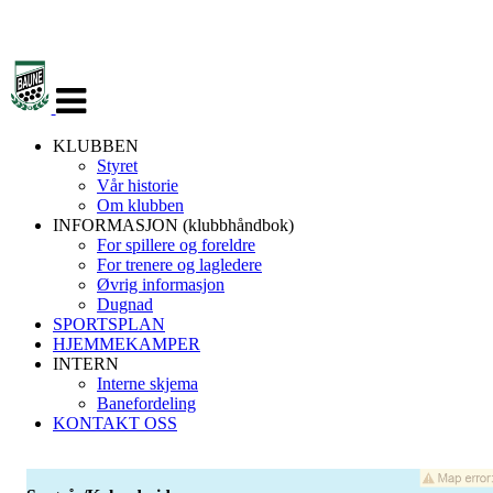
Veksle
navigasjon
KLUBBEN
Styret
Vår historie
Om klubben
INFORMASJON (klubbhåndbok)
For spillere og foreldre
For trenere og lagledere
Øvrig informasjon
Dugnad
SPORTSPLAN
HJEMMEKAMPER
INTERN
Interne skjema
Banefordeling
KONTAKT OSS