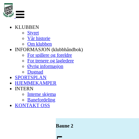
Veksle
navigasjon
KLUBBEN
Styret
Vår historie
Om klubben
INFORMASJON (klubbhåndbok)
For spillere og foreldre
For trenere og lagledere
Øvrig informasjon
Dugnad
SPORTSPLAN
HJEMMEKAMPER
INTERN
Interne skjema
Banefordeling
KONTAKT OSS
Baune 2