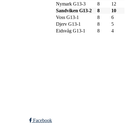
Nymark G13-3
8
12
Sandviken G13-2
8
10
Voss G13-1
8
6
Djerv G13-1
8
5
Eidsvåg G13-1
8
4
SPORTSKLUBBEN BA
C/O Øyvind Grønner
Sollien 38C
5096 BERGEN
Org. nr.: 983648088
Facebook