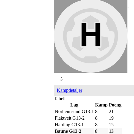
-
5
Kampdetaljer
Tabell
Lag
Kamp
Poeng
Norheimsund G13-1
8
21
Flaktveit G13-2
8
19
Harding G13-1
8
15
Baune G13-2
8
13