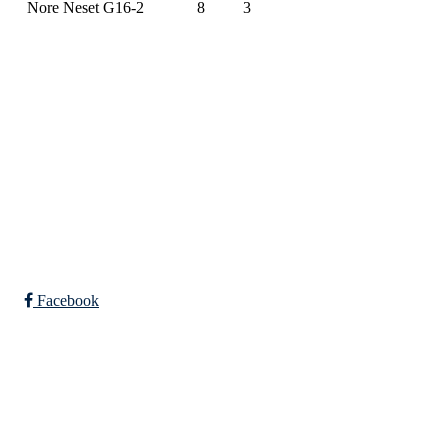
Nore Neset G16-2
8
3
SPORTSKLUBBEN BAUNE
C/O Øyvind Grønner
Sollien 38C
5096 BERGEN
Org. nr.: 983648088
Facebook