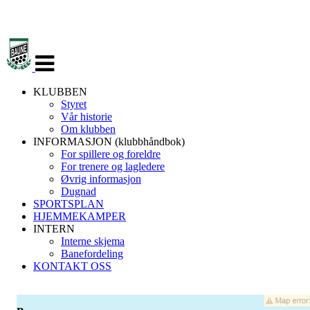
Veksle
navigasjon
KLUBBEN
Styret
Vår historie
Om klubben
INFORMASJON (klubbhåndbok)
For spillere og foreldre
For trenere og lagledere
Øvrig informasjon
Dugnad
SPORTSPLAN
HJEMMEKAMPER
INTERN
Interne skjema
Banefordeling
KONTAKT OSS