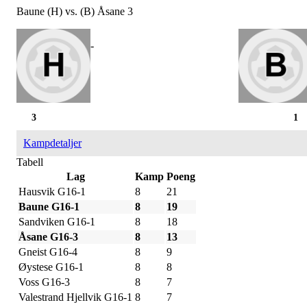
Baune (H) vs. (B) Åsane 3
-
3
1
Kampdetaljer
Tabell
Lag
Kamp
Poeng
Hausvik G16-1
8
21
Baune G16-1
8
19
Sandviken G16-1
8
18
Åsane G16-3
8
13
Gneist G16-4
8
9
Øystese G16-1
8
8
Voss G16-3
8
7
Valestrand Hjellvik G16-1
8
7