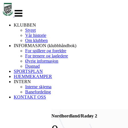
Veksle
navigasjon
KLUBBEN
Styret
Vår historie
Om klubben
INFORMASJON (klubbhåndbok)
For spillere og foreldre
For trenere og lagledere
Øvrig informasjon
Dugnad
SPORTSPLAN
HJEMMEKAMPER
INTERN
Interne skjema
Banefordeling
KONTAKT OSS
Nordhordland/Radøy 2