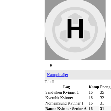
-
0
Kampdetaljer
Tabell
Lag
Kamp
Poeng
Sandviken Kvinner 1
16
35
Kvernbit Kvinner 1
16
32
Norheimsund Kvinner 1
16
31
Baune Kvinner Senior A
16
31