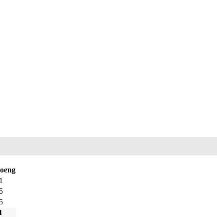
oeng
1
5
5
1