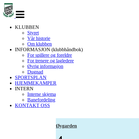
Veksle
navigasjon
KLUBBEN
Styret
Vår historie
Om klubben
INFORMASJON (klubbhåndbok)
For spillere og foreldre
For trenere og lagledere
Øvrig informasjon
Dugnad
SPORTSPLAN
HJEMMEKAMPER
INTERN
Interne skjema
Banefordeling
KONTAKT OSS
Øygarden