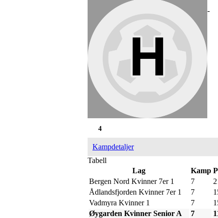
-
4
Kampdetaljer
Tabell
Lag
Kamp
P
Bergen Nord Kvinner 7er 1
7
2
Ådlandsfjorden Kvinner 7er 1
7
1
Vadmyra Kvinner 1
7
1
Øygarden Kvinner Senior A
7
1