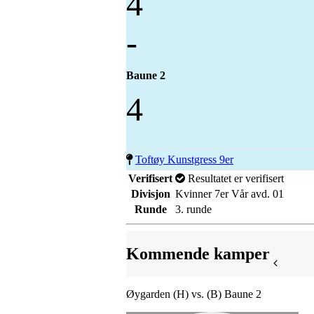
4
-
Baune 2
4
Toftøy Kunstgress 9er
Verifisert
Resultatet er verifisert
Divisjon
Kvinner 7er Vår avd. 01
Runde
3. runde
Kommende kamper
Øygarden (H) vs. (B) Baune 2