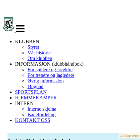
Veksle
navigasjon
KLUBBEN
Styret
Vår historie
Om klubben
INFORMASJON (klubbhåndbok)
For spillere og foreldre
For trenere og lagledere
Øvrig informasjon
Dugnad
SPORTSPLAN
HJEMMEKAMPER
INTERN
Interne skjema
Banefordeling
KONTAKT OSS