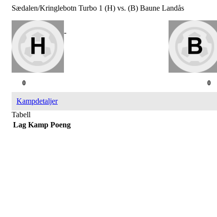
Sædalen/Kringlebotn Turbo 1 (H) vs. (B) Baune Landås
-
0
0
Kampdetaljer
Tabell
Lag
Kamp
Poeng
SPORTSKLUBBEN BAUNE
C/O Øyvind Grønner