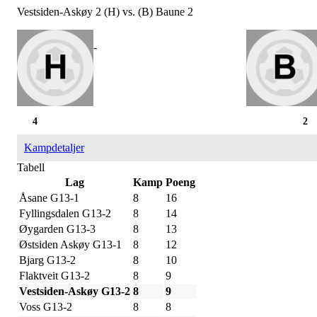
Vestsiden-Askøy 2 (H) vs. (B) Baune 2
-
4
2
Kampdetaljer
Tabell
Lag
Kamp
Poeng
Åsane G13-1
8
16
Fyllingsdalen G13-2
8
14
Øygarden G13-3
8
13
Østsiden Askøy G13-1
8
12
Bjarg G13-2
8
10
Flaktveit G13-2
8
9
Vestsiden-Askøy G13-2
8
9
Voss G13-2
8
8