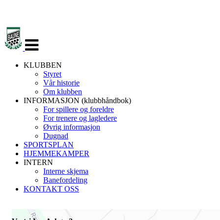
Veksle
navigasjon
KLUBBEN
Styret
Vår historie
Om klubben
INFORMASJON (klubbhåndbok)
For spillere og foreldre
For trenere og lagledere
Øvrig informasjon
Dugnad
SPORTSPLAN
HJEMMEKAMPER
INTERN
Interne skjema
Banefordeling
KONTAKT OSS