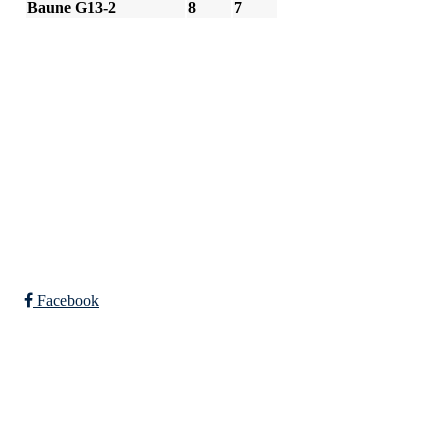
Baune G13-2
8
7
SPORTSKLUBBEN BAUNE
C/O Øyvind Grønner
Sollien 38C
5096 BERGEN
Org. nr.: 983648088
Facebook