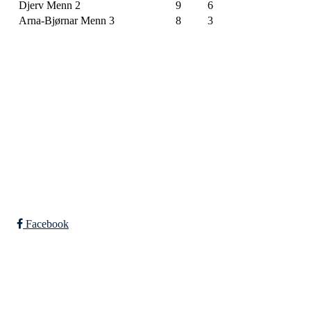
Djerv Menn 2
9
6
Arna-Bjørnar Menn 3
8
3
SPORTSKLUBBEN BAUNE
C/O Øyvind Grønner
Sollien 38C
5096 BERGEN
Org. nr.: 983648088
Facebook