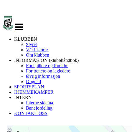
Veksle
navigasjon
KLUBBEN
Styret
Vår historie
Om klubben
INFORMASJON (klubbhåndbok)
For spillere og foreldre
For trenere og lagledere
Øvrig informasjon
Dugnad
SPORTSPLAN
HJEMMEKAMPER
INTERN
Interne skjema
Banefordeling
KONTAKT OSS