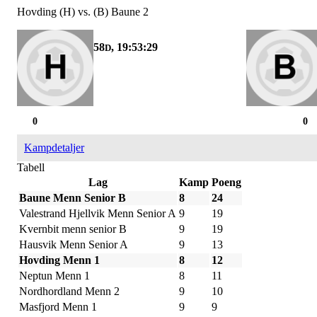
Hovding (H) vs. (B) Baune 2
58
, 19:53:29
D
0
0
Kampdetaljer
Tabell
Lag
Kamp
Poeng
Baune Menn Senior B
8
24
Valestrand Hjellvik Menn Senior A
9
19
Kvernbit menn senior B
9
19
Hausvik Menn Senior A
9
13
Hovding Menn 1
8
12
Neptun Menn 1
8
11
Nordhordland Menn 2
9
10
Masfjord Menn 1
9
9