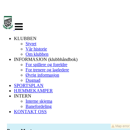
Veksle
navigasjon
KLUBBEN
Styret
Vår historie
Om klubben
INFORMASJON (klubbhåndbok)
For spillere og foreldre
For trenere og lagledere
Øvrig informasjon
Dugnad
SPORTSPLAN
HJEMMEKAMPER
INTERN
Interne skjema
Banefordeling
KONTAKT OSS