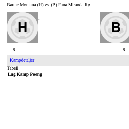
Baune Montana (H) vs. (B) Fana Miranda Rø
-
0
0
Kampdetaljer
Tabell
Lag
Kamp
Poeng
SPORTSKLUBBEN BAUNE
C/O Øyvind Grønner