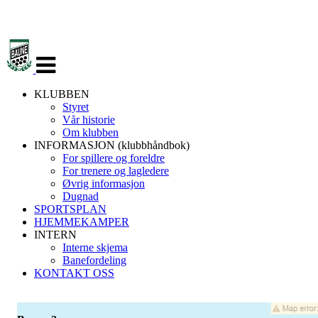
Veksle
navigasjon
KLUBBEN
Styret
Vår historie
Om klubben
INFORMASJON (klubbhåndbok)
For spillere og foreldre
For trenere og lagledere
Øvrig informasjon
Dugnad
SPORTSPLAN
HJEMMEKAMPER
INTERN
Interne skjema
Banefordeling
KONTAKT OSS