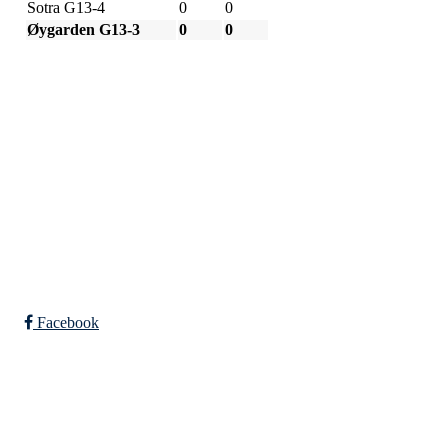
Sotra G13-4
0
0
Øygarden G13-3
0
0
SPORTSKLUBBEN BAUNE
C/O Øyvind Grønner
Sollien 38C
5096 BERGEN
Org. nr.: 983648088
Facebook