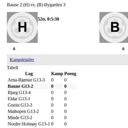
Baune 2 (H) vs. (B) Øygarden 3
52
, 8:5:38
D
0
0
Kampdetaljer
Tabell
Lag
Kamp
Poeng
Arna-Bjørnar G13-3
0
0
Baune G13-2
0
0
Bjarg G13-4
0
0
Eldar G13-1
0
0
Gneist G13-3
0
0
Mathopen G13-2
0
0
Minde G13-2
0
0
Nordre Holsnøy G13-1
0
0