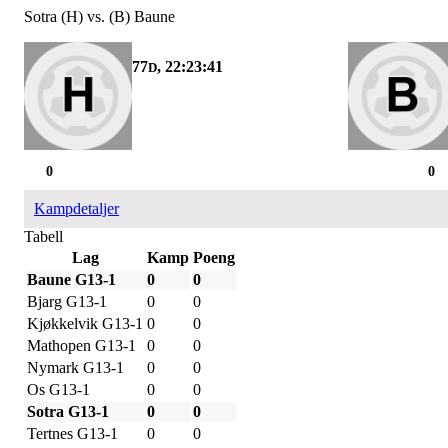
Sotra (H) vs. (B) Baune
77
, 22:23:41
D
0
0
Kampdetaljer
Tabell
Lag
Kamp
Poeng
Baune G13-1
0
0
Bjarg G13-1
0
0
Kjøkkelvik G13-1
0
0
Mathopen G13-1
0
0
Nymark G13-1
0
0
Os G13-1
0
0
Sotra G13-1
0
0
Tertnes G13-1
0
0