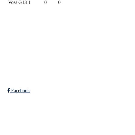
Voss G13-1
0
0
SPORTSKLUBBEN BAUNE
C/O Øyvind Grønner
Sollien 38C
5096 BERGEN
Org. nr.: 983648088
Facebook