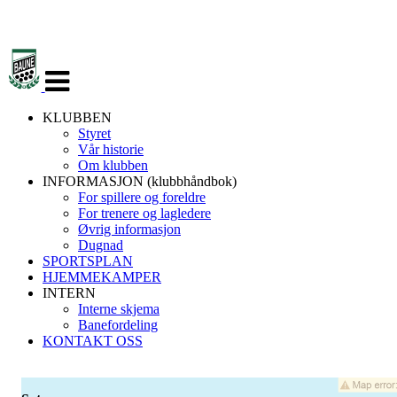
Veksle
navigasjon
KLUBBEN
Styret
Vår historie
Om klubben
INFORMASJON (klubbhåndbok)
For spillere og foreldre
For trenere og lagledere
Øvrig informasjon
Dugnad
SPORTSPLAN
HJEMMEKAMPER
INTERN
Interne skjema
Banefordeling
KONTAKT OSS