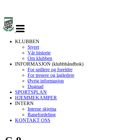
Veksle
navigasjon
KLUBBEN
Styret
Vår historie
Om klubben
INFORMASJON (klubbhåndbok)
For spillere og foreldre
For trenere og lagledere
Øvrig informasjon
Dugnad
SPORTSPLAN
HJEMMEKAMPER
INTERN
Interne skjema
Banefordeling
KONTAKT OSS