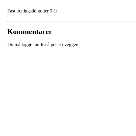
Fast treningstid gutter 9 år
Kommentarer
Du må logge inn for å poste i veggen.
SPORTSKLUBBEN BAUNE
C/O Øyvind Grønner
Sollien 38C
5096 BERGEN
Org. nr.: 983648088