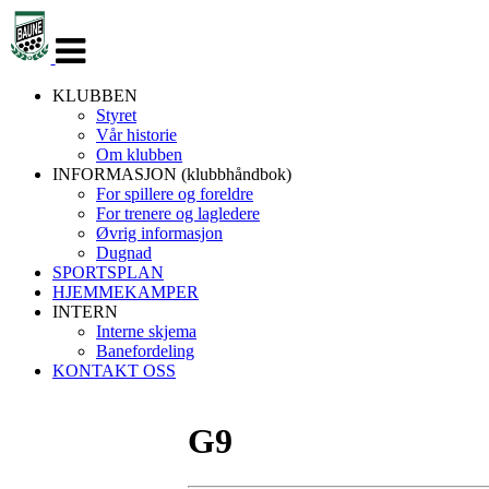
Veksle
navigasjon
KLUBBEN
Styret
Vår historie
Om klubben
INFORMASJON (klubbhåndbok)
For spillere og foreldre
For trenere og lagledere
Øvrig informasjon
Dugnad
SPORTSPLAN
HJEMMEKAMPER
INTERN
Interne skjema
Banefordeling
KONTAKT OSS
G9