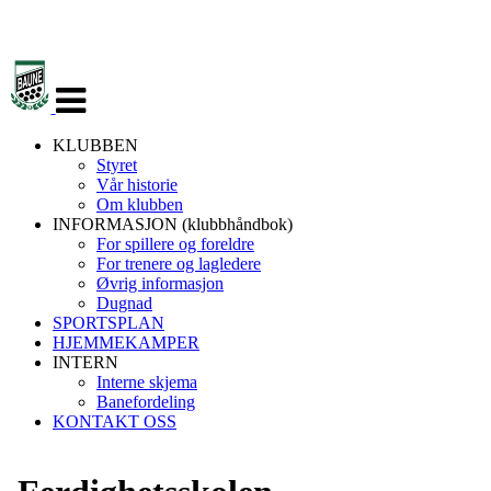
Veksle
navigasjon
KLUBBEN
Styret
Vår historie
Om klubben
INFORMASJON (klubbhåndbok)
For spillere og foreldre
For trenere og lagledere
Øvrig informasjon
Dugnad
SPORTSPLAN
HJEMMEKAMPER
INTERN
Interne skjema
Banefordeling
KONTAKT OSS