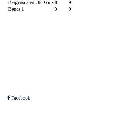
Bergensdalen Old Girls
8
9
Bønes 1
9
0
SPORTSKLUBBEN BAUNE
C/O Øyvind Grønner
Sollien 38C
5096 BERGEN
Org. nr.: 983648088
Facebook