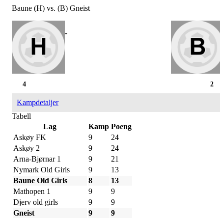
Baune (H) vs. (B) Gneist
-
4
2
Kampdetaljer
Tabell
Lag
Kamp
Poeng
Askøy FK
9
24
Askøy 2
9
24
Arna-Bjørnar 1
9
21
Nymark Old Girls
9
13
Baune Old Girls
8
13
Mathopen 1
9
9
Djerv old girls
9
9
Gneist
9
9