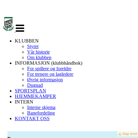
Veksle
navigasjon
KLUBBEN
Styret
Vår historie
Om klubben
INFORMASJON (klubbhåndbok)
For spillere og foreldre
For trenere og lagledere
Øvrig informasjon
Dugnad
SPORTSPLAN
HJEMMEKAMPER
INTERN
Interne skjema
Banefordeling
KONTAKT OSS