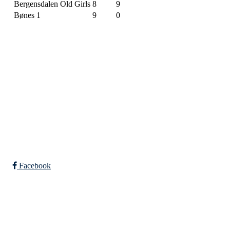
Bergensdalen Old Girls
8
9
Bønes 1
9
0
SPORTSKLUBBEN BAUNE
C/O Øyvind Grønner
Sollien 38C
5096 BERGEN
Org. nr.: 983648088
Facebook