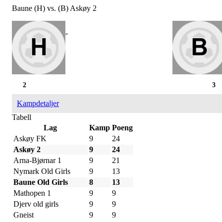
Baune (H) vs. (B) Askøy 2
-
2
3
Kampdetaljer
Tabell
Lag
Kamp
Poeng
Askøy FK
9
24
Askøy 2
9
24
Arna-Bjørnar 1
9
21
Nymark Old Girls
9
13
Baune Old Girls
8
13
Mathopen 1
9
9
Djerv old girls
9
9
Gneist
9
9