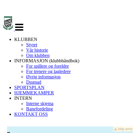
Veksle
navigasjon
KLUBBEN
Styret
Vår historie
Om klubben
INFORMASJON (klubbhåndbok)
For spillere og foreldre
For trenere og lagledere
Øvrig informasjon
Dugnad
SPORTSPLAN
HJEMMEKAMPER
INTERN
Interne skjema
Banefordeling
KONTAKT OSS