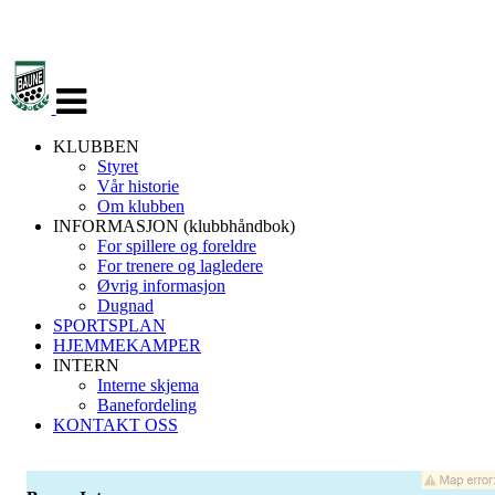
Veksle
navigasjon
KLUBBEN
Styret
Vår historie
Om klubben
INFORMASJON (klubbhåndbok)
For spillere og foreldre
For trenere og lagledere
Øvrig informasjon
Dugnad
SPORTSPLAN
HJEMMEKAMPER
INTERN
Interne skjema
Banefordeling
KONTAKT OSS