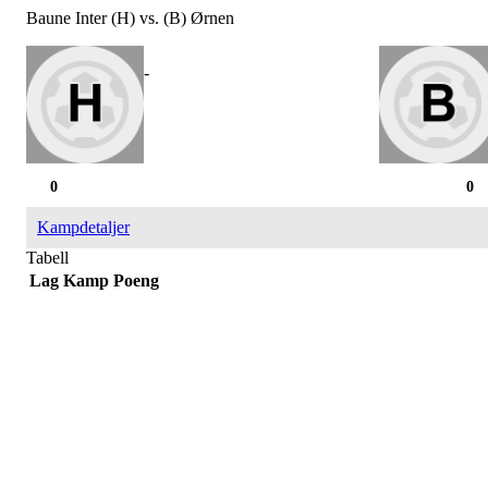
Baune Inter (H) vs. (B) Ørnen
-
0
0
Kampdetaljer
Tabell
Lag
Kamp
Poeng
SPORTSKLUBBEN BAUNE
C/O Øyvind Grønner