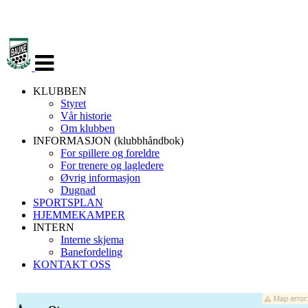
Veksle
navigasjon
KLUBBEN
Styret
Vår historie
Om klubben
INFORMASJON (klubbhåndbok)
For spillere og foreldre
For trenere og lagledere
Øvrig informasjon
Dugnad
SPORTSPLAN
HJEMMEKAMPER
INTERN
Interne skjema
Banefordeling
KONTAKT OSS