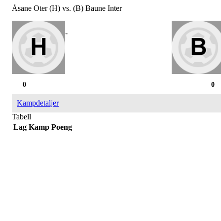
Åsane Oter (H) vs. (B) Baune Inter
-
0
0
Kampdetaljer
Tabell
Lag
Kamp
Poeng
SPORTSKLUBBEN BAUNE
C/O Øyvind Grønner