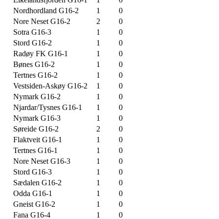
Nordhordland G16-2
1
0
Nore Neset G16-2
2
0
Sotra G16-3
1
0
Stord G16-2
1
0
Radøy FK G16-1
1
0
Bønes G16-2
1
0
Tertnes G16-2
1
0
Vestsiden-Askøy G16-2
1
0
Nymark G16-2
1
0
Njardar/Tysnes G16-1
1
0
Nymark G16-3
1
0
Søreide G16-2
2
0
Flaktveit G16-1
1
0
Tertnes G16-1
1
0
Nore Neset G16-3
1
0
Stord G16-3
1
0
Sædalen G16-2
1
0
Odda G16-1
1
0
Gneist G16-2
1
0
Fana G16-4
1
0