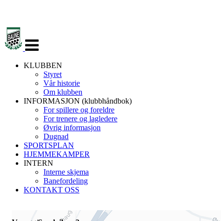
Veksle
navigasjon
KLUBBEN
Styret
Vår historie
Om klubben
INFORMASJON (klubbhåndbok)
For spillere og foreldre
For trenere og lagledere
Øvrig informasjon
Dugnad
SPORTSPLAN
HJEMMEKAMPER
INTERN
Interne skjema
Banefordeling
KONTAKT OSS