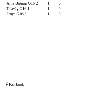
Arna-Bjørnar G16-2
1
0
Telavåg G16-1
1
0
Frøya G16-2
1
0
SPORTSKLUBBEN BAUNE
C/O Øyvind Grønner
Sollien 38C
5096 BERGEN
Org. nr.: 983648088
Facebook