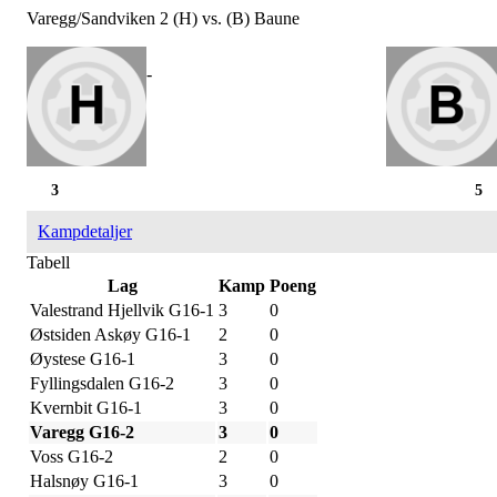
Varegg/Sandviken 2 (H) vs. (B) Baune
-
3
5
Kampdetaljer
Tabell
Lag
Kamp
Poeng
Valestrand Hjellvik G16-1
3
0
Østsiden Askøy G16-1
2
0
Øystese G16-1
3
0
Fyllingsdalen G16-2
3
0
Kvernbit G16-1
3
0
Varegg G16-2
3
0
Voss G16-2
2
0
Halsnøy G16-1
3
0