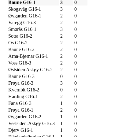
Baune G16-1
3
0
Skogsvåg G16-1
3
0
Øygarden G16-1
2
0
Varegg G16-3
2
0
Smørås G16-1
3
0
Sotra G16-2
2
0
Os G16-2
2
0
Baune G16-2
2
0
Arna-Bjørnar G16-1
2
0
Voss G16-3
2
0
Østsiden Askøy G16-2
2
0
Baune G16-3
0
0
Frøya G16-3
3
0
Kvernbit G16-2
0
0
Harding G16-1
2
0
Fana G16-3
1
0
Frøya G16-1
2
0
Øygarden G16-2
1
0
Vestsiden-Askøy G16-3
1
0
Djerv G16-1
1
0
Eikelandsfjorden G16-1
1
0