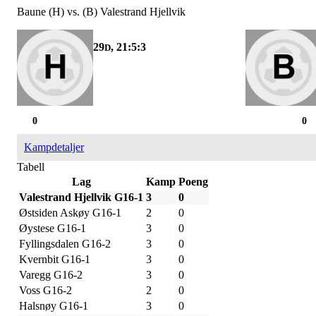
Baune (H) vs. (B) Valestrand Hjellvik
29
, 21:5:3
D
0
0
Kampdetaljer
Tabell
Lag
Kamp
Poeng
Valestrand Hjellvik G16-1
3
0
Østsiden Askøy G16-1
2
0
Øystese G16-1
3
0
Fyllingsdalen G16-2
3
0
Kvernbit G16-1
3
0
Varegg G16-2
3
0
Voss G16-2
2
0
Halsnøy G16-1
3
0