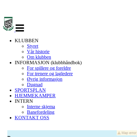
Veksle
navigasjon
KLUBBEN
Styret
Vår historie
Om klubben
INFORMASJON (klubbhåndbok)
For spillere og foreldre
For trenere og lagledere
Øvrig informasjon
Dugnad
SPORTSPLAN
HJEMMEKAMPER
INTERN
Interne skjema
Banefordeling
KONTAKT OSS