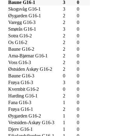
Baune G16-1
3
0
Skogsvåg G16-1
3
0
Øygarden G16-1
2
0
Varegg G16-3
2
0
Smørås G16-1
3
0
Sotra G16-2
2
0
Os G16-2
2
0
Baune G16-2
2
0
Arna-Bjørnar G16-1
2
0
Voss G16-3
2
0
Østsiden Askøy G16-2
2
0
Baune G16-3
0
0
Frøya G16-3
3
0
Kvernbit G16-2
0
0
Harding G16-1
2
0
Fana G16-3
1
0
Frøya G16-1
2
0
Øygarden G16-2
1
0
Vestsiden-Askøy G16-3
1
0
Djerv G16-1
1
0
Eikelandsfjorden G16-1
1
0