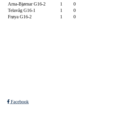
Arna-Bjørnar G16-2
1
0
Telavåg G16-1
1
0
Frøya G16-2
1
0
SPORTSKLUBBEN BAUNE
C/O Øyvind Grønner
Sollien 38C
5096 BERGEN
Org. nr.: 983648088
Facebook