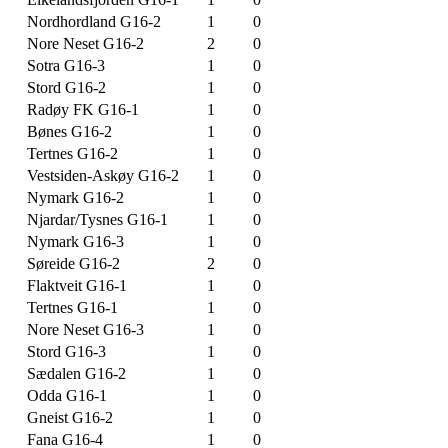
Nordhordland G16-2
1
0
Nore Neset G16-2
2
0
Sotra G16-3
1
0
Stord G16-2
1
0
Radøy FK G16-1
1
0
Bønes G16-2
1
0
Tertnes G16-2
1
0
Vestsiden-Askøy G16-2
1
0
Nymark G16-2
1
0
Njardar/Tysnes G16-1
1
0
Nymark G16-3
1
0
Søreide G16-2
2
0
Flaktveit G16-1
1
0
Tertnes G16-1
1
0
Nore Neset G16-3
1
0
Stord G16-3
1
0
Sædalen G16-2
1
0
Odda G16-1
1
0
Gneist G16-2
1
0
Fana G16-4
1
0