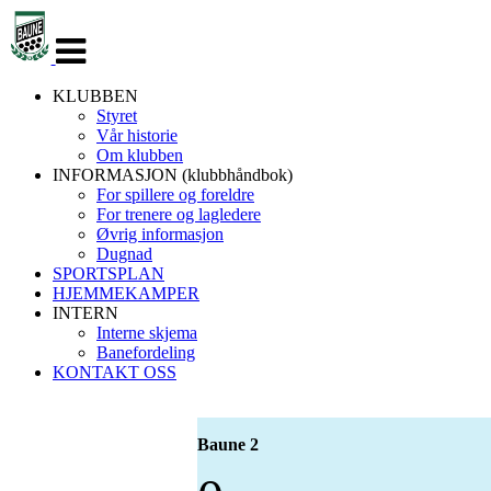
Veksle
navigasjon
KLUBBEN
Styret
Vår historie
Om klubben
INFORMASJON (klubbhåndbok)
For spillere og foreldre
For trenere og lagledere
Øvrig informasjon
Dugnad
SPORTSPLAN
HJEMMEKAMPER
INTERN
Interne skjema
Banefordeling
KONTAKT OSS
Baune 2