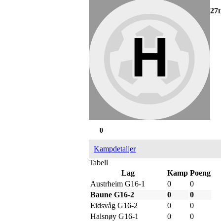
27
0
Kampdetaljer
Tabell
Lag
Kamp
Poeng
Austrheim G16-1
0
0
Baune G16-2
0
0
Eidsvåg G16-2
0
0
Halsnøy G16-1
0
0