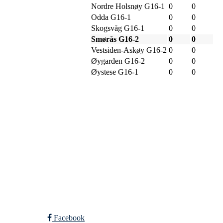
Nordre Holsnøy G16-1
0
0
Odda G16-1
0
0
Skogsvåg G16-1
0
0
Smørås G16-2
0
0
Vestsiden-Askøy G16-2
0
0
Øygarden G16-2
0
0
Øystese G16-1
0
0
SPORTSKLUBBEN BA
C/O Øyvind Grønner
Sollien 38C
5096 BERGEN
Org. nr.: 983648088
Facebook