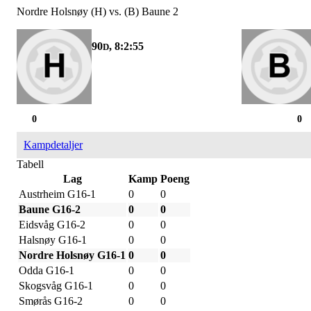
Nordre Holsnøy (H) vs. (B) Baune 2
90
, 8:2:55
D
0
0
Kampdetaljer
Tabell
Lag
Kamp
Poeng
Austrheim G16-1
0
0
Baune G16-2
0
0
Eidsvåg G16-2
0
0
Halsnøy G16-1
0
0
Nordre Holsnøy G16-1
0
0
Odda G16-1
0
0
Skogsvåg G16-1
0
0
Smørås G16-2
0
0