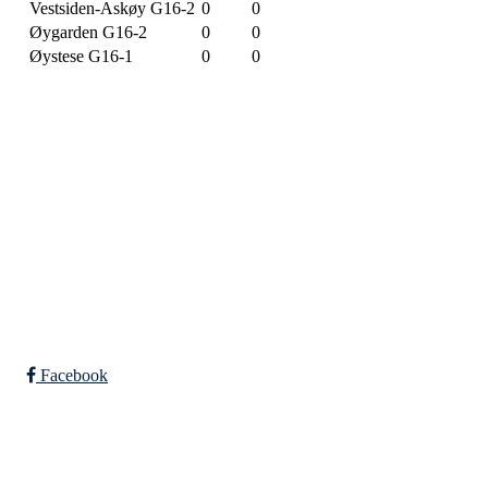
Vestsiden-Askøy G16-2
0
0
Øygarden G16-2
0
0
Øystese G16-1
0
0
SPORTSKLUBBEN BAUNE
C/O Øyvind Grønner
Sollien 38C
5096 BERGEN
Org. nr.: 983648088
Facebook