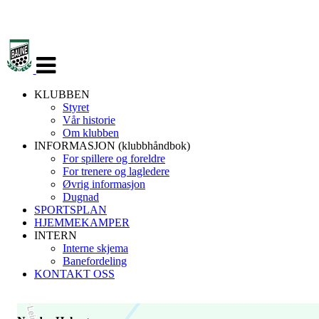
Veksle
navigasjon
KLUBBEN
Styret
Vår historie
Om klubben
INFORMASJON (klubbhåndbok)
For spillere og foreldre
For trenere og lagledere
Øvrig informasjon
Dugnad
SPORTSPLAN
HJEMMEKAMPER
INTERN
Interne skjema
Banefordeling
KONTAKT OSS