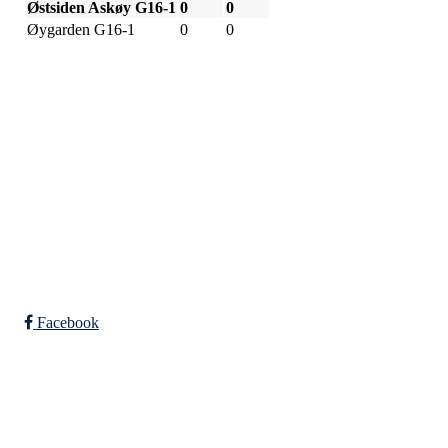
Østsiden Askøy G16-1
0
0
Øygarden G16-1
0
0
SPORTSKLUBBEN BAUNE
C/O Øyvind Grønner
Sollien 38C
5096 BERGEN
Org. nr.: 983648088
Facebook