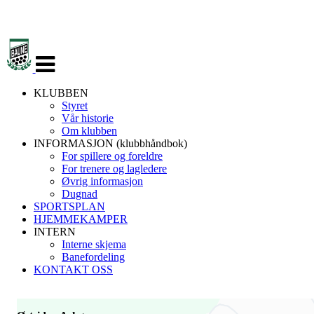
Veksle
navigasjon
KLUBBEN
Styret
Vår historie
Om klubben
INFORMASJON (klubbhåndbok)
For spillere og foreldre
For trenere og lagledere
Øvrig informasjon
Dugnad
SPORTSPLAN
HJEMMEKAMPER
INTERN
Interne skjema
Banefordeling
KONTAKT OSS