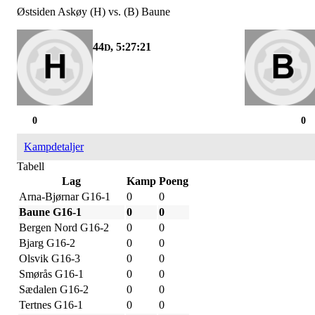
Østsiden Askøy (H) vs. (B) Baune
44
, 5:27:21
D
0
0
Kampdetaljer
Tabell
Lag
Kamp
Poeng
Arna-Bjørnar G16-1
0
0
Baune G16-1
0
0
Bergen Nord G16-2
0
0
Bjarg G16-2
0
0
Olsvik G16-3
0
0
Smørås G16-1
0
0
Sædalen G16-2
0
0
Tertnes G16-1
0
0