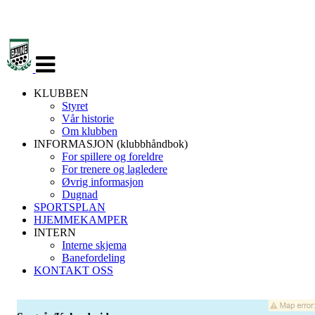
Veksle
navigasjon
KLUBBEN
Styret
Vår historie
Om klubben
INFORMASJON (klubbhåndbok)
For spillere og foreldre
For trenere og lagledere
Øvrig informasjon
Dugnad
SPORTSPLAN
HJEMMEKAMPER
INTERN
Interne skjema
Banefordeling
KONTAKT OSS