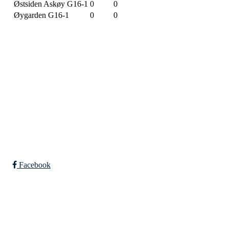
Østsiden Askøy G16-1
0
0
Øygarden G16-1
0
0
SPORTSKLUBBEN BAUNE
C/O Øyvind Grønner
Sollien 38C
5096 BERGEN
Org. nr.: 983648088
Facebook