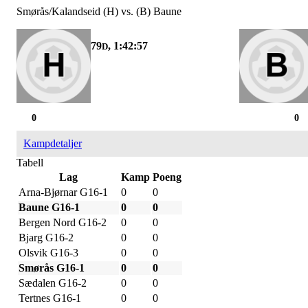
Smørås/Kalandseid (H) vs. (B) Baune
79
, 1:42:57
D
0
0
Kampdetaljer
Tabell
Lag
Kamp
Poeng
Arna-Bjørnar G16-1
0
0
Baune G16-1
0
0
Bergen Nord G16-2
0
0
Bjarg G16-2
0
0
Olsvik G16-3
0
0
Smørås G16-1
0
0
Sædalen G16-2
0
0
Tertnes G16-1
0
0