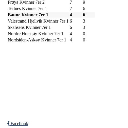
Frøya Kvinner 7er 2
7
9
Tertnes Kvinner 7er 1
7
6
Baune Kvinner 7er 1
4
6
Valestrand Hjellvik Kvinner 7er 1
6
3
Skansens Kvinner 7er 1
6
3
Nordre Holsnøy Kvinner 7er 1
4
0
Nordsiden-Askøy Kvinner 7er 1
4
0
SPORTSKLUBBEN BAUNE
C/O Øyvind Grønner
Sollien 38C
5096 BERGEN
Org. nr.: 983648088
Facebook