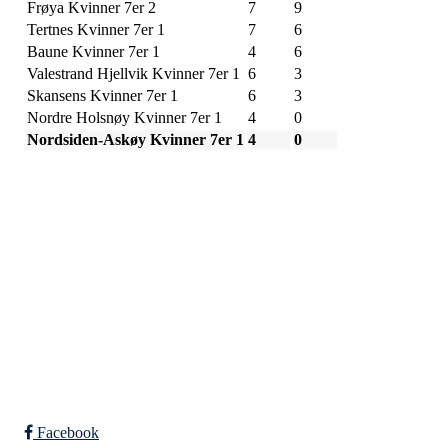
Frøya Kvinner 7er 2
7
9
Tertnes Kvinner 7er 1
7
6
Baune Kvinner 7er 1
4
6
Valestrand Hjellvik Kvinner 7er 1
6
3
Skansens Kvinner 7er 1
6
3
Nordre Holsnøy Kvinner 7er 1
4
0
Nordsiden-Askøy Kvinner 7er 1
4
0
SPORTSKLUBBEN BAUNE
C/O Øyvind Grønner
Sollien 38C
5096 BERGEN
Org. nr.: 983648088
Facebook