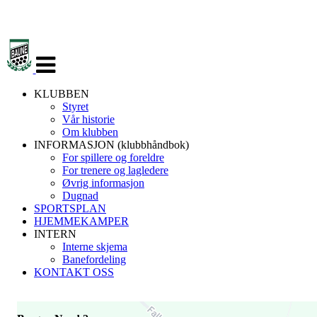
Veksle
navigasjon
KLUBBEN
Styret
Vår historie
Om klubben
INFORMASJON (klubbhåndbok)
For spillere og foreldre
For trenere og lagledere
Øvrig informasjon
Dugnad
SPORTSPLAN
HJEMMEKAMPER
INTERN
Interne skjema
Banefordeling
KONTAKT OSS