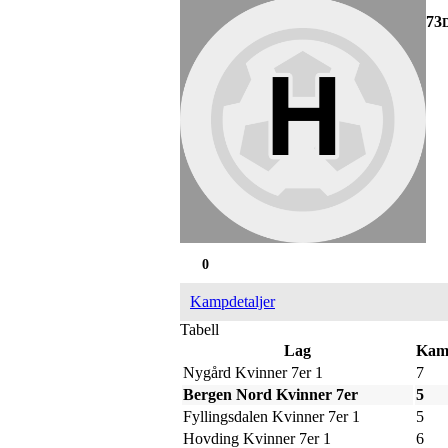
73
0
Kampdetaljer
Tabell
Lag
Kam
Nygård Kvinner 7er 1
7
Bergen Nord Kvinner 7er
5
Fyllingsdalen Kvinner 7er 1
5
Hovding Kvinner 7er 1
6