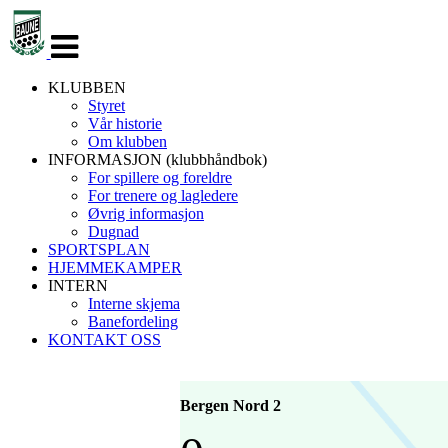
Veksle
navigasjon
KLUBBEN
Styret
Vår historie
Om klubben
INFORMASJON (klubbhåndbok)
For spillere og foreldre
For trenere og lagledere
Øvrig informasjon
Dugnad
SPORTSPLAN
HJEMMEKAMPER
INTERN
Interne skjema
Banefordeling
KONTAKT OSS
Bergen Nord 2