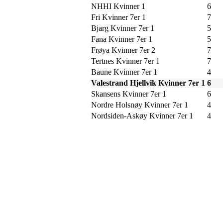
NHHI Kvinner 1
6
Fri Kvinner 7er 1
7
Bjarg Kvinner 7er 1
5
Fana Kvinner 7er 1
5
Frøya Kvinner 7er 2
7
Tertnes Kvinner 7er 1
7
Baune Kvinner 7er 1
4
Valestrand Hjellvik Kvinner 7er 1
6
Skansens Kvinner 7er 1
6
Nordre Holsnøy Kvinner 7er 1
4
Nordsiden-Askøy Kvinner 7er 1
4
SPORTSKLUBBEN BA
C/O Øyvind Grønner
Sollien 38C