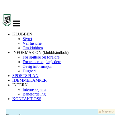
Veksle
navigasjon
KLUBBEN
Styret
Vår historie
Om klubben
INFORMASJON (klubbhåndbok)
For spillere og foreldre
For trenere og lagledere
Øvrig informasjon
Dugnad
SPORTSPLAN
HJEMMEKAMPER
INTERN
Interne skjema
Banefordeling
KONTAKT OSS