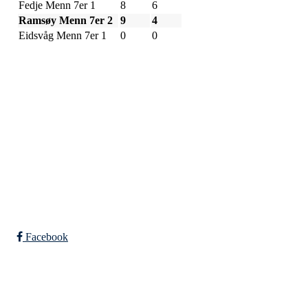
Fedje Menn 7er 1
8
6
Ramsøy Menn 7er 2
9
4
Eidsvåg Menn 7er 1
0
0
SPORTSKLUBBEN BAUNE
C/O Øyvind Grønner
Sollien 38C
5096 BERGEN
Org. nr.: 983648088
Facebook