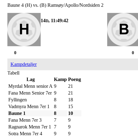
Baune 4 (H) vs. (B) Ramsøy/Apollo/Nordsiden 2
14
, 11:49:42
D
0
0
Kampdetaljer
Tabell
Lag
Kamp
Poeng
Myrdal Menn senior A
9
21
Fana Menn Senior 7er
9
21
Fyllingen
8
18
Vadmyra Menn 7er 1
8
15
Baune 1
8
10
Fana Menn 7er 3
7
9
Ragnarok Menn 7er 1
7
9
Sotra Menn 7er 4
9
9