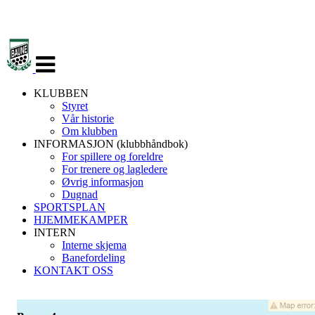
Veksle
navigasjon
KLUBBEN
Styret
Vår historie
Om klubben
INFORMASJON (klubbhåndbok)
For spillere og foreldre
For trenere og lagledere
Øvrig informasjon
Dugnad
SPORTSPLAN
HJEMMEKAMPER
INTERN
Interne skjema
Banefordeling
KONTAKT OSS