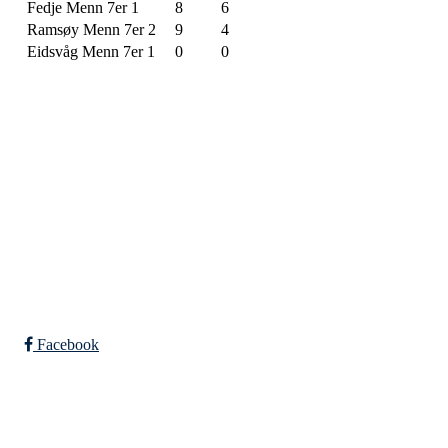
Fedje Menn 7er 1
8
6
Ramsøy Menn 7er 2
9
4
Eidsvåg Menn 7er 1
0
0
SPORTSKLUBBEN BAUNE
C/O Øyvind Grønner
Sollien 38C
5096 BERGEN
Org. nr.: 983648088
Facebook