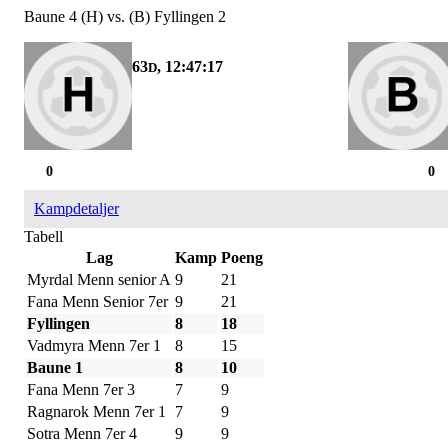
Baune 4 (H) vs. (B) Fyllingen 2
63
, 12:47:17
D
0
0
Kampdetaljer
Tabell
Lag
Kamp
Poeng
Myrdal Menn senior A
9
21
Fana Menn Senior 7er
9
21
Fyllingen
8
18
Vadmyra Menn 7er 1
8
15
Baune 1
8
10
Fana Menn 7er 3
7
9
Ragnarok Menn 7er 1
7
9
Sotra Menn 7er 4
9
9