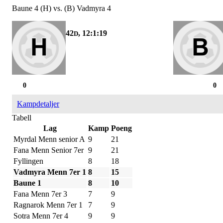
Baune 4 (H) vs. (B) Vadmyra 4
42
, 12:1:19
D
0
0
Kampdetaljer
Tabell
Lag
Kamp
Poeng
Myrdal Menn senior A
9
21
Fana Menn Senior 7er
9
21
Fyllingen
8
18
Vadmyra Menn 7er 1
8
15
Baune 1
8
10
Fana Menn 7er 3
7
9
Ragnarok Menn 7er 1
7
9
Sotra Menn 7er 4
9
9