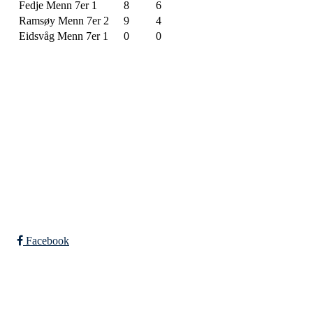
Fedje Menn 7er 1
8
6
Ramsøy Menn 7er 2
9
4
Eidsvåg Menn 7er 1
0
0
SPORTSKLUBBEN BAUNE
C/O Øyvind Grønner
Sollien 38C
5096 BERGEN
Org. nr.: 983648088
Facebook