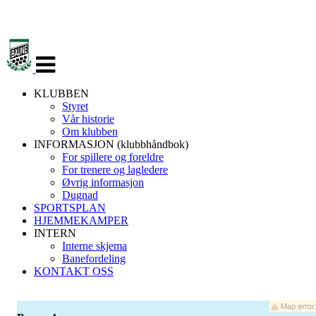
Veksle
navigasjon
KLUBBEN
Styret
Vår historie
Om klubben
INFORMASJON (klubbhåndbok)
For spillere og foreldre
For trenere og lagledere
Øvrig informasjon
Dugnad
SPORTSPLAN
HJEMMEKAMPER
INTERN
Interne skjema
Banefordeling
KONTAKT OSS